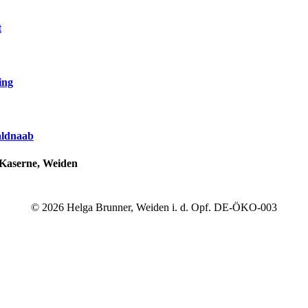
t
ing
aldnaab
f-Kaserne, Weiden
© 2026 Helga Brunner, Weiden i. d. Opf. DE-ÖKO-003