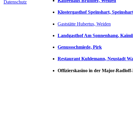
Kaffeehaus Brunner, Weiden
Datenschutz
Klostergasthof Speinshart, Speinshar
Gaststätte Hubertus, Weiden
Landgasthof Am Sonnenhang, Kaiml
Genussschmiede, Pirk
Restaurant Kuhlemann, Neustadt W
Offizierskasino in der Major-Radlof